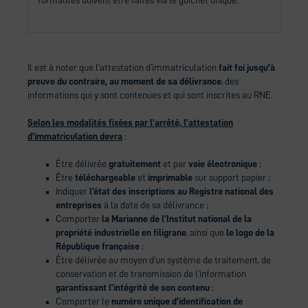
formalités doivent être faites via le guichet unique.
Il est à noter que l’attestation d’immatriculation
fait foi jusqu’à
preuve du contraire, au moment de sa délivrance
, des
informations qui y sont contenues et qui sont inscrites au RNE.
Selon les modalités fixées par l’arrêté, l’attestation
d’immatriculation devra
:
Être délivrée
gratuitement
et par
voie électronique
;
Être
téléchargeable
et
imprimable
sur support papier ;
Indiquer
l’état des inscriptions au Registre national des
entreprises
à la date de sa délivrance ;
Comporter
la Marianne de l’Institut national de la
propriété industrielle en filigrane
, ainsi que
le logo de la
République française
;
Être délivrée au moyen d’un système de traitement, de
conservation et de transmission de l’information
garantissant l’intégrité de son contenu
;
Comporter le
numéro unique d’identification de