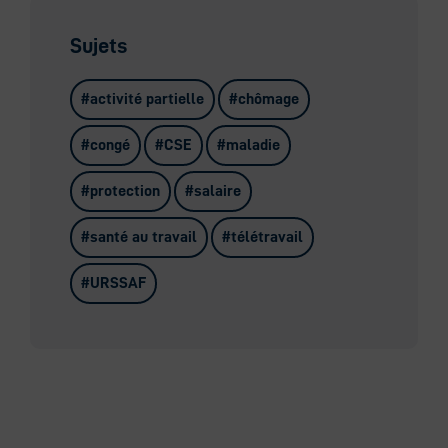
Sujets
activité partielle
chômage
congé
CSE
maladie
protection
salaire
santé au travail
télétravail
URSSAF