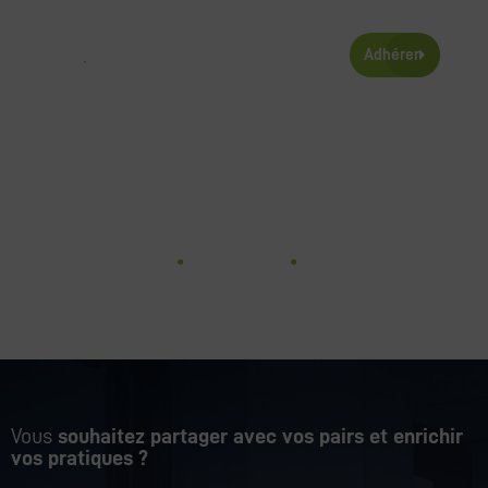
Aller
au
Main
contenu
Adhérer
Menu
Nos clubs
Accueil
●
Accompagnement
●
Nos clubs
Vous
souhaitez partager avec vos pairs et enrichir
vos pratiques ?