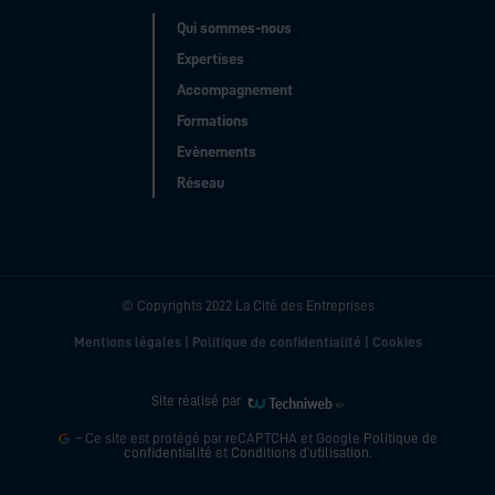
Qui sommes-nous
Expertises
Accompagnement
Formations
Gérer le consentement aux
Evènements
cookies
Réseau
Pour offrir les meilleures expériences, nous utilisons des technologies telles que
les cookies pour stocker et/ou accéder aux informations des appareils. Le fait de
consentir à ces technologies nous permettra de traiter des données telles que le
comportement de navigation ou les ID uniques sur ce site. Le fait de ne pas
consentir ou de retirer son consentement peut avoir un effet négatif sur certaines
© Copyrights 2022 La Cité des Entreprises
caractéristiques et fonctions.
Hotline juridique
Mentions légales
|
Politique de confidentialité
|
Cookies
Gérer les services
Site réalisé par
Accepter
– Ce site est protégé par reCAPTCHA et Google
Politique de
confidentialité
et
Conditions d’utilisation
.
Refuser