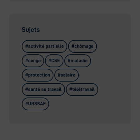
Sujets
activité partielle
chômage
congé
CSE
maladie
protection
salaire
santé au travail
télétravail
URSSAF