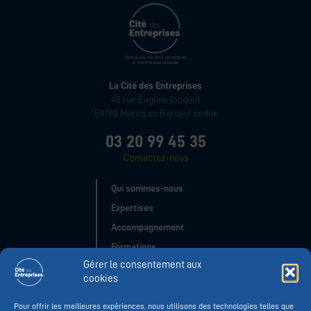
La Cité des Entreprises
40 rue Eugène Jacquet
59708 Marcq en Baroeul cedex
03 20 99 45 35
Contactez-nous
Qui sommes-nous
Expertises
Accompagnement
Formations
Gérer le consentement aux
Evènements
cookies
Réseau
Pour offrir les meilleures expériences, nous utilisons des technologies telles que