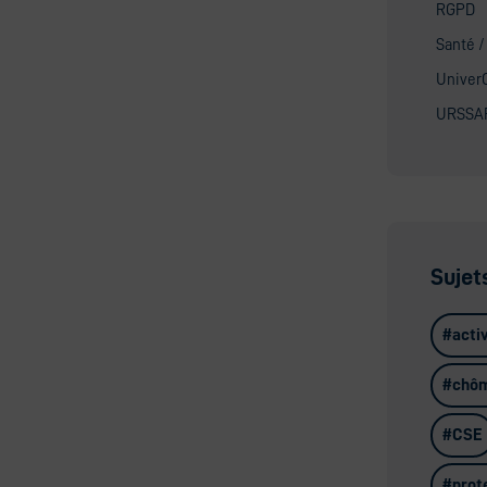
RGPD
Santé /
Univer
URSSA
Sujet
activ
chô
CSE
prot