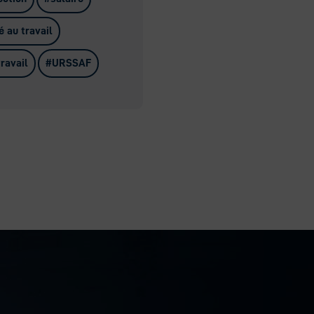
é au travail
travail
URSSAF