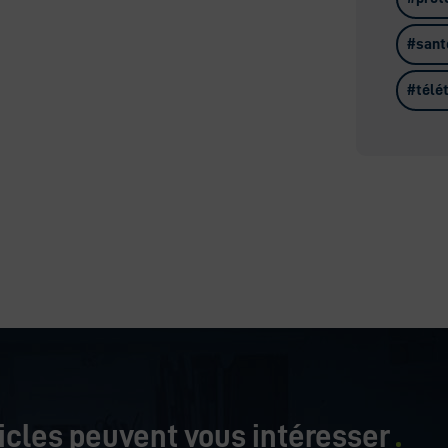
sant
télé
icles peuvent vous intéresser