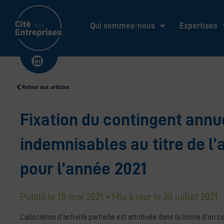
Aller
au
Qui sommes-nous
Expertises
contenu
Linkedin
Retour aux articles
Fixation du contingent annu
indemnisables au titre de l’a
pour l’année 2021
Publié le
18 mai 2021
• Mis à jour le
30 juillet 2021
L’allocation d’activité partielle est attribuée dans la limite d’u