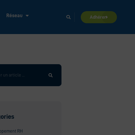
Réseau
Adhérer
ories
ppement RH