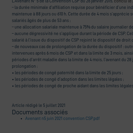
L’Avenant N° 5 de la Convention CSP du 26 janvier 2015,
conclu le 
– la durée minimale d’affiliation requise pour bénéficier d’une in
maintenue à 88 jours ou 610 h. Cette durée de 4 mois s’apprécie 
salariés âgés de plus de 53 ans ;
– une allocation salariale maintenue à 75% du salaire journalier d
– aucune dégressivité ne s’applique durant la période de CSP. Cel
salarié à l’issue du dispositif de CSP rejoint le dispositif de dro
– de nouveaux cas de prolongation de la durée du dispositif : outr
intervenues après 6 mois de CSP et dans la limite de 3 mois, ains
périodes d’arrêt maladie dans la limite de 4 mois, l’avenant du 28
prolongation :
• les périodes de congé paternité dans la limite de 25 jours ;
• les périodes de congé d’adoption dans les limites légales ;
• les périodes de congé de proche aidant dans les limites légales
Article rédigé le 5 juillet 2021
Documents associés
Avenant n5 juin 2021 convention CSP.pdf