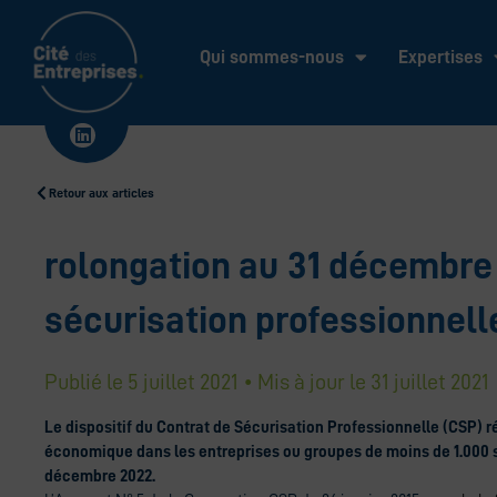
Aller
au
Qui sommes-nous
Expertises
contenu
Linkedin
Retour aux articles
rolongation au 31 décembre
sécurisation professionnell
Publié le
5 juillet 2021
• Mis à jour le
31 juillet 2021
Le dispositif du Contrat de Sécurisation Professionnelle (CSP) r
économique dans les entreprises ou groupes de moins de 1.000 
décembre 2022.