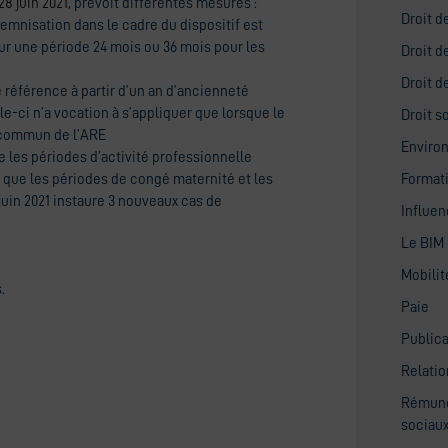
28 juin 2021,
prévoit différentes mesures :
Droit 
demnisation dans le cadre du dispositif est
sur une période 24 mois ou 36 mois pour les
Droit d
Droit d
e référence à partir d’un an d’ancienneté
le-ci n’a vocation à s’appliquer que lorsque le
Droit s
it commun de l’ARE
Enviro
e les périodes d’activité professionnelle
i que les périodes de congé maternité et les
Format
 juin 2021 instaure 3 nouveaux cas de
Influe
Le BIM
Mobilit
.
Paie
Publica
Relatio
Rémuné
sociau