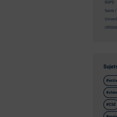
RGPD
Santé /
Univer
URSSA
Sujet
activ
chô
CSE
prot