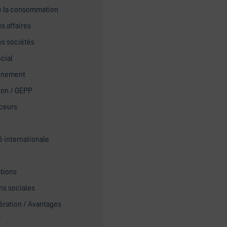
de la consommation
es affaires
es sociétés
ocial
nnement
ion / GEPP
nceurs
é internationale
tions
ns sociales
ration / Avantages
x