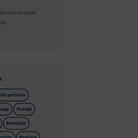
 Sécurité au travail
Cité
F
s
ité partielle
mage
congé
maladie
ection
salaire