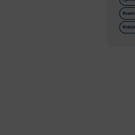
sant
télé