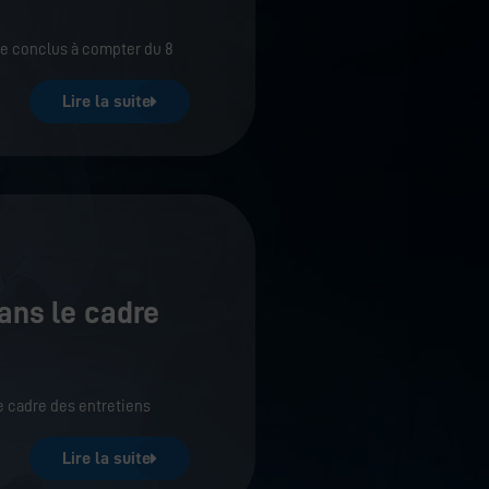
ge conclus à compter du 8
Lire la suite
ans le cadre
e cadre des entretiens
Lire la suite