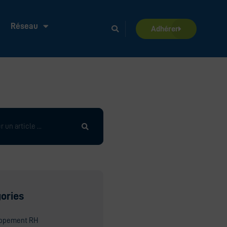
Réseau
Adhérer
ories
ppement RH