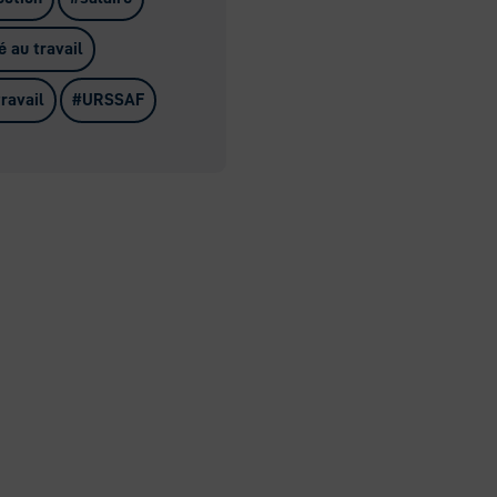
é au travail
travail
URSSAF