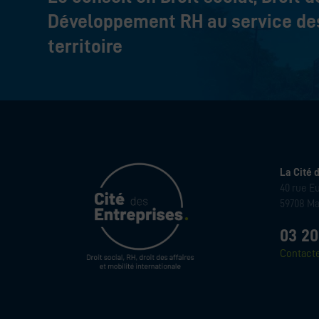
Développement RH au service des
territoire
La Cité 
40 rue E
59708 Ma
03 20
Contact