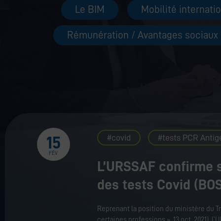
Le BIM
Mobilité internati
Rémunération / Avantages sociaux
covid
tests PCR Antig
15
FÉV
L’URSSAF confirme s
des tests Covid (BO
​Reprenant la position du ministère du T
certaines professions », 13 oct. 2021), l