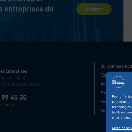
 entreprises du
Adhérer
Qui sommes-nou
des Entreprises
Expertises
ugène Jacquet
Accompagneme
rcq en Baroeul cedex
Formations
 99 45 35
Pour offrir l
Evènements
pour stocker 
ez-nous
technologies 
Réseau
les ID unique
un effet négat
Gérer les ser