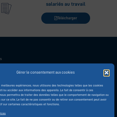
salariés au travail
Télécharger
s
Gérer le consentement aux cookies
nt
es meilleures expériences, nous utilisons des technologies telles que les cookies
et/ou accéder aux informations des appareils. Le fait de consentir à ces
nous permettra de traiter des données telles que le comportement de navigation ou
s sur ce site. Le fait de ne pas consentir ou de retirer son consentement peut avoir
if sur certaines caractéristiques et fonctions.
vices