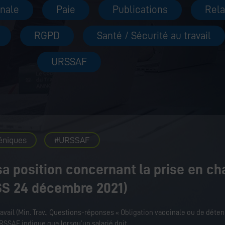
onale
Paie
Publications
Rela
RGPD
Santé / Sécurité au travail
URSSAF
éniques
URSSAF
a position concernant la prise en ch
SS 24 décembre 2021)
ravail (Min. Trav., Questions-réponses « Obligation vaccinale ou de déten
’URSSAF indique que lorsqu’un salarié doit