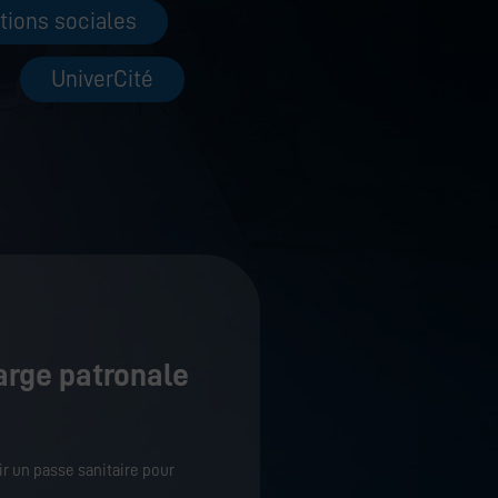
tions sociales
UniverCité
arge patronale
ir un passe sanitaire pour